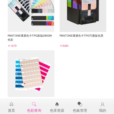
PANTONE潘通色卡TPG新版2800种
PANTONE潘通色卡TPG可撕版色票
色彩
￥1679
￥5080
PANTONE TPG单张色票纸版-补充页
14-1310TPG
首页
色彩查询
色库资源
色板管理
我的
￥98