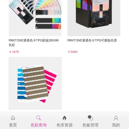
PANTONE潘通色卡TPG新版2800种
PANTONE潘通色卡TPG可撕版色票
色彩
￥1679
￥5080
PANTONE TPG单张色票纸版-补充页
18-0928TPG
首页
色彩查询
色库资源
色板管理
我的
￥98