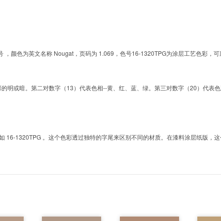
G的色号 ，颜色为英文名称 Nougat，页码为 1.069，色号16-1320TPG为涂层工
明或暗。第二对数字（13）代表色相--黄、红、蓝、绿。第三对数字（20）代表色彩的彩度。而T
6-1320TPG 。这个色彩透过独特的字尾来区别不同的材质。在漆料涂层纸版，这个色号是