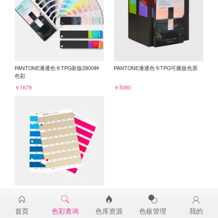
PANTONE潘通色卡TPG新版2800种
PANTONE潘通色卡TPG可撕版色票
色彩
￥1679
￥5080
PANTONE TPG单张色票纸版-补充页
15-1214TPG
首页
色彩查询
色库资源
色板管理
我的
￥98