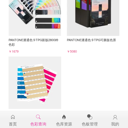
PANTONE潘通色卡TPG新版2800种
PANTONE潘通色卡TPG可撕版色票
色彩
￥1679
￥5080
PANTONE TPG单张色票纸版-补充页
15-1225TPG
首页
色彩查询
色库资源
色板管理
我的
￥98