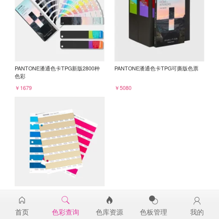
PANTONE潘通色卡TPG新版2800种
PANTONE潘通色卡TPG可撕版色票
色彩
￥1679
￥5080
PANTONE TPG单张色票纸版-补充页
14-1116TPG
首页
色彩查询
色库资源
色板管理
我的
￥98