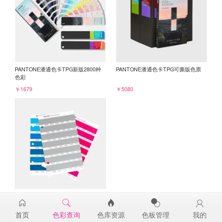
PANTONE潘通色卡TPG新版2800种
PANTONE潘通色卡TPG可撕版色票
色彩
￥1679
￥5080
PANTONE TPG单张色票纸版-补充页
16-3801TPG
首页
色彩查询
色库资源
色板管理
我的
￥98