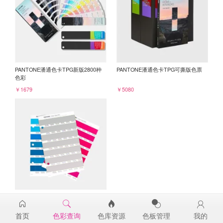
PANTONE潘通色卡TPG新版2800种
PANTONE潘通色卡TPG可撕版色票
色彩
￥1679
￥5080
PANTONE TPG单张色票纸版-补充页
15-4003TPG
首页
色彩查询
色库资源
色板管理
我的
￥98