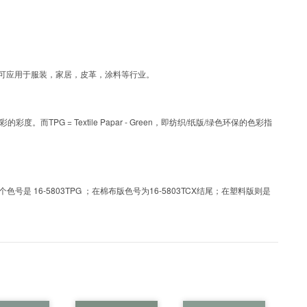
层工艺色彩，可应用于服装，家居，皮革，涂料等行业。
PG = Textile Papar - Green，即纺织/纸版/绿色环保的色彩指
 16-5803TPG ；在棉布版色号为16-5803TCX结尾；在塑料版则是