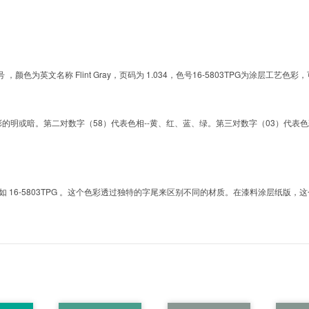
的色号 ，颜色为英文名称 Flint Gray，页码为 1.034，色号16-5803TPG为涂
明或暗。第二对数字（58）代表色相--黄、红、蓝、绿。第三对数字（03）代表色彩的彩度。而T
6-5803TPG 。这个色彩透过独特的字尾来区别不同的材质。在漆料涂层纸版，这个色号是