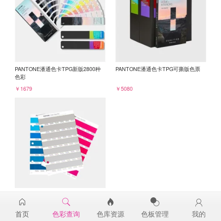
PANTONE潘通色卡TPG新版2800种
PANTONE潘通色卡TPG可撕版色票
色彩
￥1679
￥5080
PANTONE TPG单张色票纸版-补充页
15-0000TPG
首页
色彩查询
色库资源
色板管理
我的
￥98