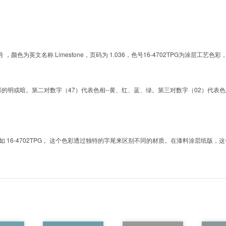
的色号 ，颜色为英文名称 Limestone，页码为 1.036，色号16-4702TPG为涂
明或暗。第二对数字（47）代表色相--黄、红、蓝、绿。第三对数字（02）代表色彩的彩度。而T
6-4702TPG 。这个色彩透过独特的字尾来区别不同的材质。在漆料涂层纸版，这个色号是