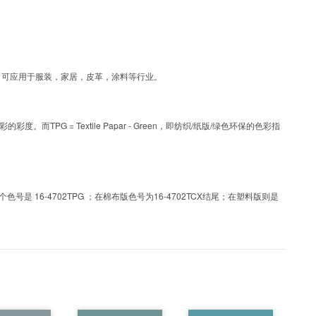
层工艺色彩，可应用于服装，家居，皮革，涂料等行业。
PG = Textile Papar - Green，即纺织/纸版/绿色环保的色彩指
 16-4702TPG ；在棉布版色号为16-4702TCX结尾；在塑料版则是