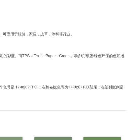
涂层工艺色彩，可应用于服装，家居，皮革，涂料等行业。
PG = Textile Papar - Green，即纺织/纸版/绿色环保的色彩指
 17-0207TPG ；在棉布版色号为17-0207TCX结尾；在塑料版则是