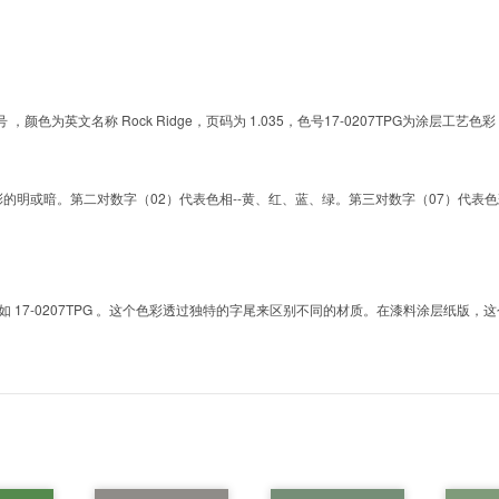
的色号 ，颜色为英文名称 Rock Ridge，页码为 1.035，色号17-0207TPG为
明或暗。第二对数字（02）代表色相--黄、红、蓝、绿。第三对数字（07）代表色彩的彩度。而T
7-0207TPG 。这个色彩透过独特的字尾来区别不同的材质。在漆料涂层纸版，这个色号是