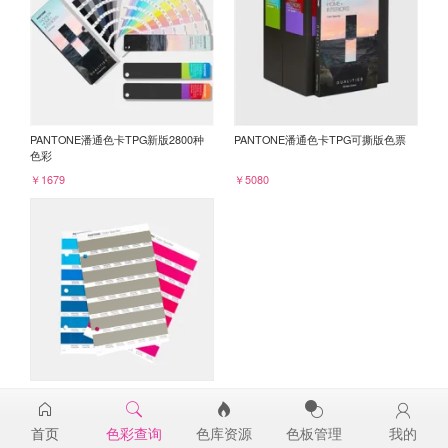
PANTONE潘通色卡TPG新版2800种
PANTONE潘通色卡TPG可撕版色票
色彩
￥1679
￥5080
PANTONE TPG单张色票纸版-补充页
17-1107TPG
首页
色彩查询
色库资源
色板管理
我的
￥98