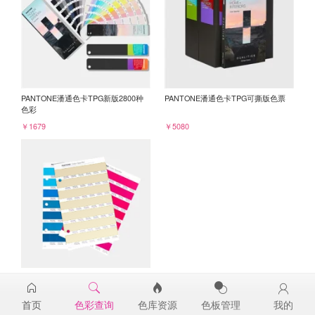
PANTONE潘通色卡TPG新版2800种
PANTONE潘通色卡TPG可撕版色票
色彩
￥1679
￥5080
PANTONE TPG单张色票纸版-补充页
13-1009TPG
首页
色彩查询
色库资源
色板管理
我的
￥98