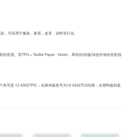
G为涂层工艺色彩，可应用于服装，家居，皮革，涂料等行业。
PG = Textile Papar - Green，即纺织/纸版/绿色环保的色彩指
 12-4302TPG ；在棉布版色号为12-4302TCX结尾；在塑料版则是