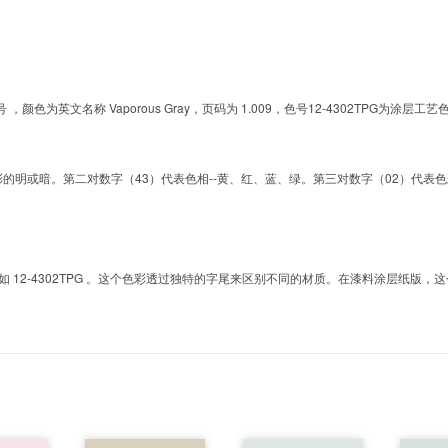
的色号 ，颜色为英文名称 Vaporous Gray，页码为 1.009，色号12-4302TP
明或暗。第二对数字（43）代表色相--黄、红、蓝、绿。第三对数字（02）代表色彩的彩度。而T
2-4302TPG 。这个色彩透过独特的字尾来区别不同的材质。在漆料涂层纸版，这个色号是