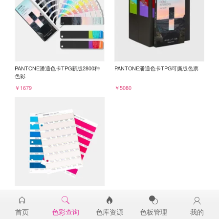
PANTONE潘通色卡TPG新版2800种
PANTONE潘通色卡TPG可撕版色票
色彩
￥1679
￥5080
PANTONE TPG单张色票纸版-补充页
11-2409TPG
首页
色彩查询
色库资源
色板管理
我的
￥98