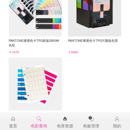
PANTONE潘通色卡TPG新版2800种
PANTONE潘通色卡TPG可撕版色票
色彩
￥1679
￥5080
PANTONE TPG单张色票纸版-补充页
12-0703TPG
首页
色彩查询
色库资源
色板管理
我的
￥98