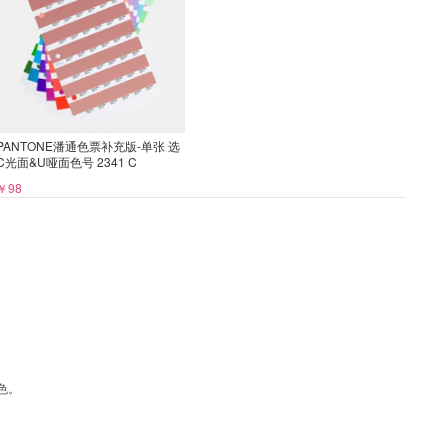
PANTONE潘通色票补充版-单张 选
C光面&U哑面色号 2341 C
￥98
色。