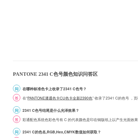
PANTONE 2341 C色号颜色知识问答区
问
在哪种标准色卡上收录了2341 C色号？
答
在“
PANTONE潘通色卡CU色卡全新2390色
” 收录了2341 C的色号
问
2341 C色号结尾是什么光泽效果？
答
彩通配色系统色彩色号有 C 的代表颜色是印在铜版纸上以产生光面效
问
2341 C的色名,RGB,Hex,CMYK数值如何获取？