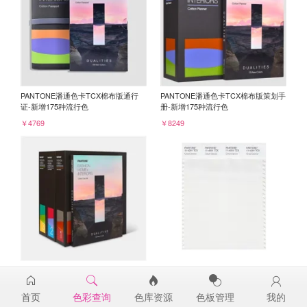
PANTONE潘通色卡TCX棉布版通行
PANTONE潘通色卡TCX棉布版策划手
证-新增175种流行色
册-新增175种流行色
￥4769
￥8249
PANTONE潘通色卡TCX棉布版色票-
PANTONE TCX色卡单张-棉布版 11-
新增175种流行色
4201TCX
首页
色彩查询
色库资源
色板管理
我的
￥23450
￥120