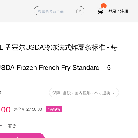
0
登录
/
注册
LL 孟塞尔USDA冷冻法式炸薯条标准 - 每
USDA Frozen French Fry Standard – 5
0
保障
·
含税 · 国内包邮 · 不可退换
.00
定价￥
2,150.00
节省9%
有货