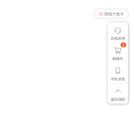
想找个色卡
在线咨询
颜色管控讨论
我有个想法
0
购物车
手机浏览
返回顶部