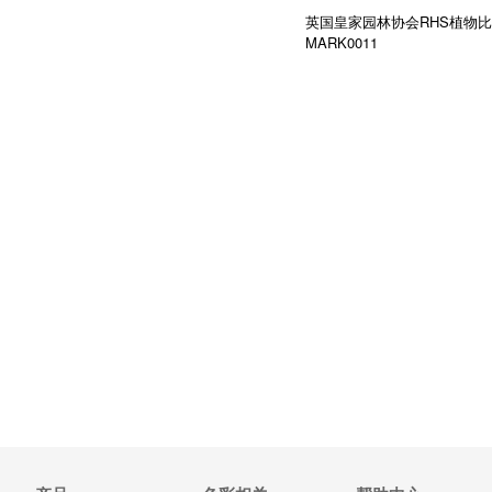
英国皇家园林协会RHS植物
MARK0011
无货