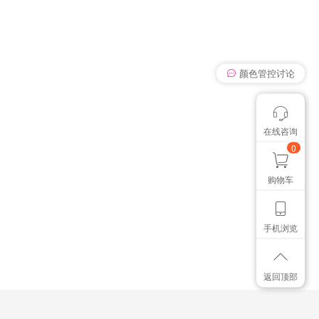
颜色管控讨论
在线咨询
我有个想法
想找个色卡
0
购物车
手机浏览
返回顶部