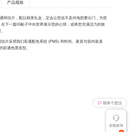
产品规格
张彩通明信片，配以精美礼盒，定会让您迫不及待地想要出门，为世
！在下一篇IG帖子中向世界展示您的心情，或将您充满活力的旅
家。
信片采用我们彩通配色系统 (PMS) 和时尚、家居与室内装潢
统中的彩通色票造型。
我有个想法
在线咨询
颜色管控讨论
想找个色卡