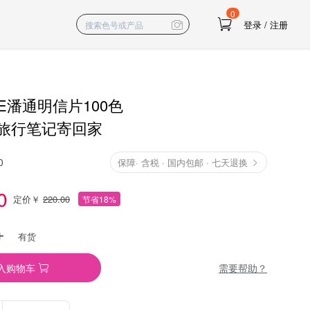
0
登录
/
注册
NE潘通明信片100色
旅行笔记寄回家
0
保障
·
含税 · 国内包邮 · 七天退换
0
定价￥
220.00
节省18%
有货
需要帮助？
入购物车