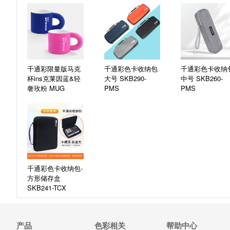
千通彩限量版马克
千通彩色卡收纳包
千通彩色卡收纳
杯ins克莱因蓝&轻
大号
SKB290-
中号
SKB260-
奢玫粉
MUG
PMS
PMS
千通彩色卡收纳包-
方形储存盒
SKB241-TCX
产品
色彩相关
帮助中心