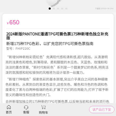
650
￥
2024新版PANTONE潘通TPG可撕色票175种新增色独立补充
版
新增175种TPG色彩，以扩充您的TPG可撕色票指南
型号：
FHIP220C
“新增98种新粉彩霓虹色”充满现代感和清新感,超凡脱俗。从清澈明
亮的浅黄色和橙色,到薄荷绿、柔和朦胧的木瓜色、天蓝色、玫瑰粉和
淡淡的薰衣草紫,“新时代粉彩色”系列是一个甜美梦幻的色系,明亮活
泼的氛围感和轻松愉快的风格将为设计增添一丝魔力。
“新增77种暗色”探索色彩的基本原理,突出介乎黑白之间的各种细微
色彩差别。从黑到白的渐变色显示,这些灰色、暖色和冷色的色调和色
度柔化了黑与白两种极端的色彩,扩展了它们的应用能力,打开了赋予新
意义的趣味性和创造性的大门。
合并新增加独立的175种新的TPG可撕色票,以反映当前和未来的流行色
调 ,用以扩展原有版本的补充色,进一步完善你的TPG色票指南
该产品已下架
首页
客服
购物车