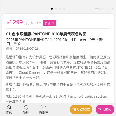
1299
定价￥
1376
节省5%
￥
CU色卡限量版-PANTONE 2026年度代表色封面
2026年PANTONE年代色11-4201 Cloud Dancer （云上舞
白）封面
型号：
GP1601BCOY26
最畅销的指南，为设计灵感、色彩规格和印刷精度而生，指南现已推出
限量版，以庆祝2026年潘通年度色彩的发布。这款特别版套装含光面铜
版纸与胶版纸两个版本，封面采用触感柔软的PANTONE 11-4201“云
舞白”（Cloud Dancer），这是一种高雅的白色，其轻盈的质感如同
喧嚣世界中的一缕宁静。
新增了 224 种新的、贴近流行与市场的平面设计色彩以及加入 5 种新的
基本色
包括 2,390 种色彩，是彩通平面设计系统 [Pantone Graphics system]
里色域最大者
色彩以色系排列，新色彩页的顶部角落会有标示并整合在指南中
加入购物车
立即购买
首页
客服
购物车
提高印刷过程中的色彩准确性