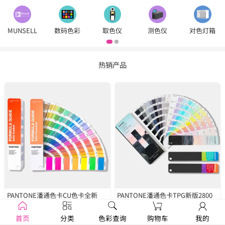
MUNSELL
数码色彩
取色仪
测色仪
对色灯箱
热销产品
PANTONE潘通色卡CU色卡全新
PANTONE潘通色卡TPG新版2800
2390色
GP1601B
种色彩
FHIP110C
首页
分类
色彩查询
购物车
我的
￥1250
￥1679