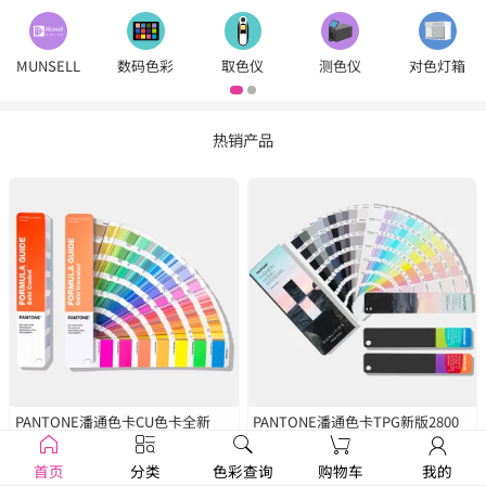
MUNSELL
数码色彩
取色仪
测色仪
对色灯箱
热销产品
PANTONE潘通色卡CU色卡全新
PANTONE潘通色卡TPG新版2800
2390色
GP1601B
种色彩
FHIP110C
首页
分类
色彩查询
购物车
我的
￥1250
￥1679