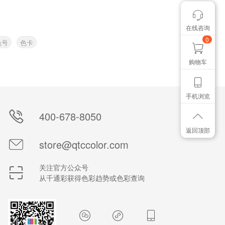
在线咨询
颜色管控讨论
想找个色卡
0
色号
色卡
购物车
手机浏览
400-678-8050
返回顶部
store@qtccolor.com
关注官方公众号
从千通彩获得色彩趋势或色彩查询