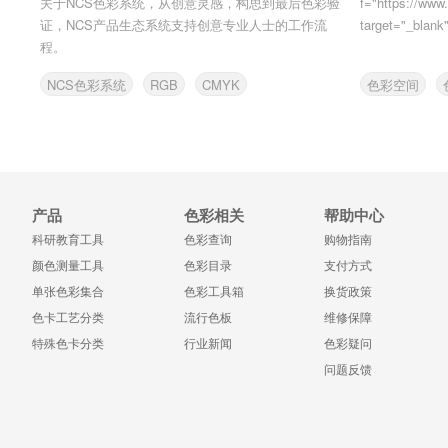
关于NCS色彩系统，从创意灵感，构思到最后色彩验
f="https://www
证，NCS产品生态系统支持创意专业人士的工作流
target="_blank"
程。
NCS色彩系统
RGB
CMYK
色彩空间
产品
色彩相关
帮助中心
科研教育工具
色彩查询
购物指南
颜色测量工具
色彩目录
支付方式
单张色彩集合
色彩工具箱
换货政策
色卡工艺分类
流行色板
维修保障
特殊色卡分类
行业新闻
色彩疑问
问题反馈