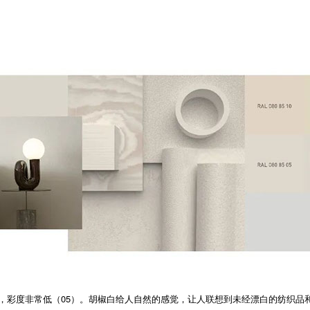
高（85），彩度非常低（05）。胡椒白给人自然的感觉，让人联想到未经漂白的纺