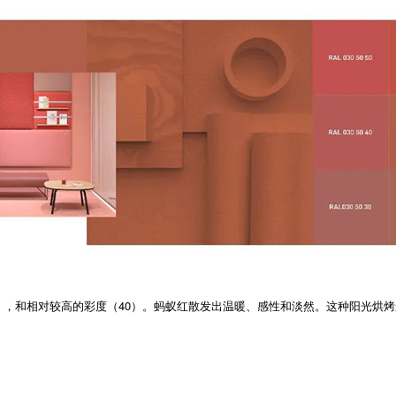
明度（50），和相对较高的彩度（40）。蚂蚁红散发出温暖、感性和淡然。这种阳