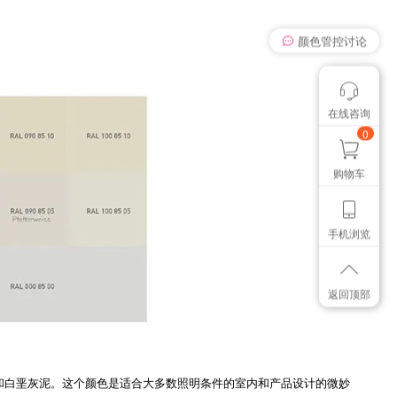
颜色管控讨论
在线咨询
我有个想法
想找个色卡
0
购物车
手机浏览
返回顶部
织品和白垩灰泥。这个颜色是适合大多数照明条件的室内和产品设计的微妙