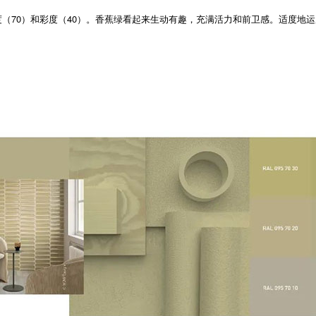
对高的明度（70）和彩度（40）。香蕉绿看起来生动有趣，充满活力和前卫感。适