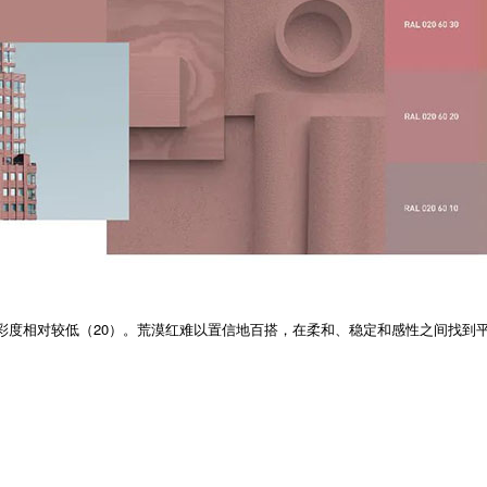
（60），彩度相对较低（20）。荒漠红难以置信地百搭，在柔和、稳定和感性之间