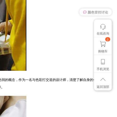
我有个想法
在线咨询
颜色管控讨论
想找个色卡
0
购物车
手机浏览
弱的概念，作为一名与色彩打交道的设计师，清楚了解自身的色彩等
返回顶部
率。