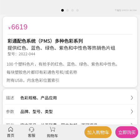
6619
￥
彩通配色系统（PMS）多种色彩系列
提供红色、蓝色、绿色、紫色和中性色等热销色片组
型号：
2022-044
100 个塑料色片，有抢手的红色、蓝色、绿色、紫色和中性色。
每块塑胶色片都印有彩通色号和/或名称
附有USB，内含色彩位置索引
描述
色彩规格
、
产品应用
参数
品牌、型号、类型
服务
官方正品
、
关于税费
、
国内包邮
、
不可退换
加入购物车
立即购买
首页
客服
购物车