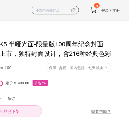
0
登录
/
注册
-K5 半哑光面-限量版100周年纪念封面
新品上市，独特封面设计，含216种经典色彩
m-100
保障
·
含税 · 国内包邮 · 七天退换
0
定价￥
480.00
节省7%
预订
需要帮助？
产品已下架