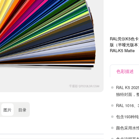
RAL劳尔K5色
版（半哑光版本
RAL-K5 Matte
色彩描述
RAL K5 
独特封面，整
RAL 101
图片
目录
包含193种
颜色采用水
色卡说明页