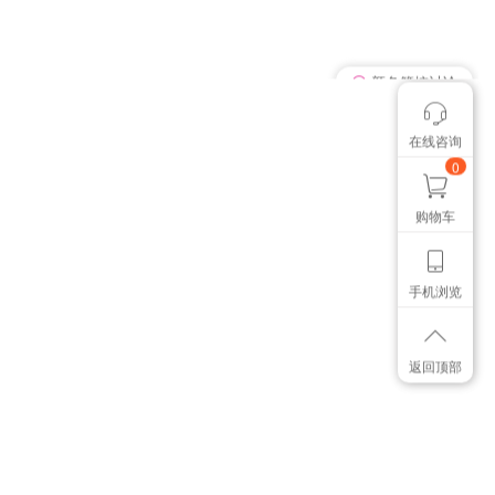
我有个想法
在线咨询
颜色管控讨论
想找个色卡
0
购物车
手机浏览
返回顶部