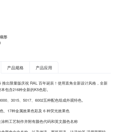
卡扇形
）
产品规格
产品应用
2025 推出限量版庆祝 RAL 百年诞辰！使用直角全新设计风格，全新
本包含216种全新的K5色彩。
6、3000、3015、5017、6002五种配色组成外观特色。
纯色、17种金属效果色彩及 6 种荧光效果色
性涂料工艺制作并附有颜色代码和英文颜色名称
包含颜色中文名称，以及德语，西班牙语，法语的等 适用范围较