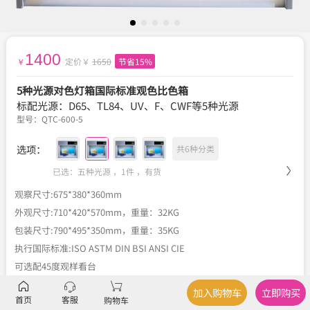
1400
定价￥
1650
节省15%
￥
5种光源对色灯箱国际标准观色比色箱
标配光源：D65、TL84、UV、F、CWF等5种光源
型号：
QTC-600-5
选项：
共6种分类
已选：五种光源 ，1件 ，
有货
观察尺寸:675*380*360mm
外观尺寸:710*420*570mm，重量：32KG
包装尺寸:790*495*350mm，重量：35KG
执行国际标准:ISO ASTM DIN BSI ANSI CIE
可选配45度观样看台
加入购物车
立即购买
首页
客服
购物车
描述
产品优点
、
产品应用