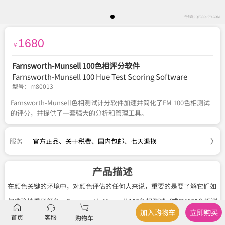
1680
￥
Farnsworth-Munsell 100色相评分软件
Farnsworth-Munsell 100 Hue Test Scoring Software
型号：
m80013
Farnsworth-Munsell色相测试计分软件加速并简化了FM 100色相测试
的评分，并提供了一套强大的分析和管理工具。
服务
官方正品
、
关于税费
、
国内包邮
、
七天退换
产品描述
在颜色关键的环境中，对颜色评估的任何人来说，重要的是要了解它们如
何准确地看到颜色。Farnsworth-Munsell 100色相测试（或FM100色相测
加入购物车
立即购买
试）是一种易于管理的测试，是测量个人色觉的高效方法。
首页
客服
购物车