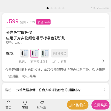
599
定价￥
699
节省14%
￥
分光色宝取色仪
应用于对实物颜色进行标准色彩识别
型号：
CR20
选项：
共3种分类
已选：【有屏专业版】 ，1件 ，
有货
仪器开机时同时自动校准，拿起仪器即可进行颜色检测工作，数据无误
一键测量，1秒出结果
描述
云端数据存儲
、
符合人眼评估颜色的测量结构
参数
品牌、型号、类型
加入购物车
立即购买
首页
客服
购物车