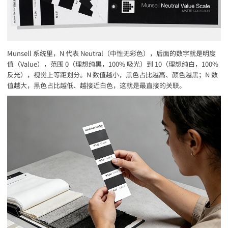
Munsell 系统里，N 代表 Neutral（中性无彩色），后面的数字就是明度
值（Value），范围 0（理想纯黑，100% 吸光）到 10（理想纯白，100%
反光），视觉上等距划分。N 数值越小，黑色占比越高、颜色越黑；N 数
值越大，黑色占比越低、越接近白色，这就是最直接的关联。