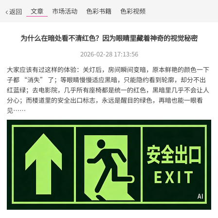
文章
市场活动
色彩书籍
色彩视频
返回
为什么在暗处看不清红色？因为眼睛里藏着神奇的视觉秘密
2026-02-28 17:13:56
大家应该有过这样的体验：关灯后，房间瞬间变暗，原本鲜艳的颜色一下
子都 “消失” 了；等眼睛慢慢适应黑暗，只能隐约看到轮廓，却分不出
红蓝绿；去电影院，几乎所有座椅都是统一的红色，黑暗里几乎不会让人
分心；而楼道里的安全出口标志，永远是醒目的绿色，再暗也能一眼看
见……