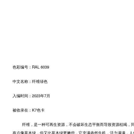
色彩编号：RAL 6039
中文名称：纤维绿色
入编时间：2023年7月
被收录在：K7色卡
纤维，是一种可再生资源，不会破坏生态平衡而导致资源枯竭，同时不
有点像草木绿，但又比草木绿更嫩些，它充满盎然生机，活力满满，人