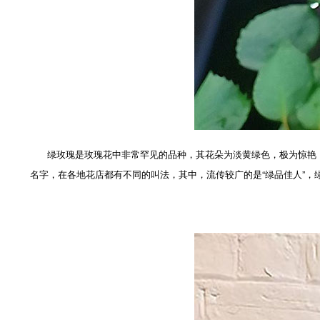
绿玫瑰是玫瑰花中非常罕见的品种，其花朵为淡黄绿色，极为惊艳，带
名字，在各地花店都有不同的叫法，其中，流传较广的是“绿品佳人”，绿玫