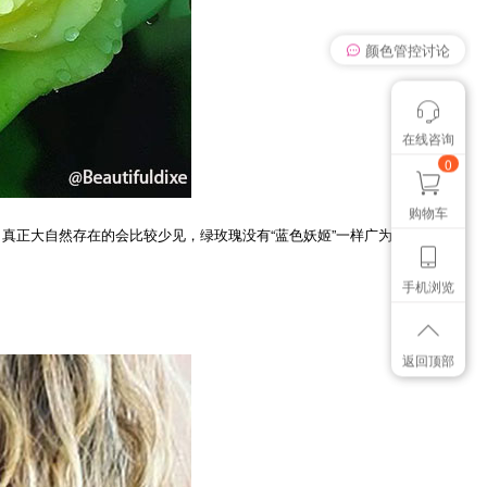
颜色管控讨论
在线咨询
我有个想法
想找个色卡
0
购物车
正大自然存在的会比较少见，绿玫瑰没有“蓝色妖姬”一样广为人知的
手机浏览
返回顶部