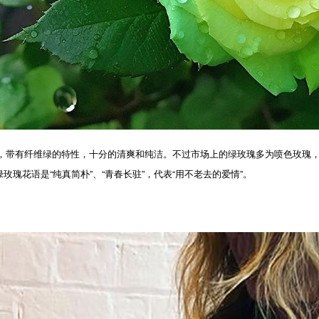
有纤维绿的特性，十分的清爽和纯洁。不过市场上的绿玫瑰多为喷色玫瑰，真
瑰花语是“纯真简朴”、“青春长驻”，代表“用不老去的爱情”。