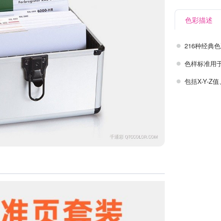
色彩描述
216种经典
色样标准用
包括X-Y-