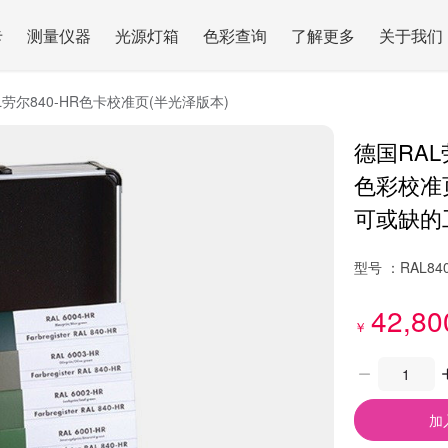
卡
测量仪器
光源灯箱
色彩查询
了解更多
关于我们
L劳尔840-HR色卡校准页(半光泽版本)
德国RAL
色彩校准页
可或缺的
型号 ：
RAL84
42,80
￥
加