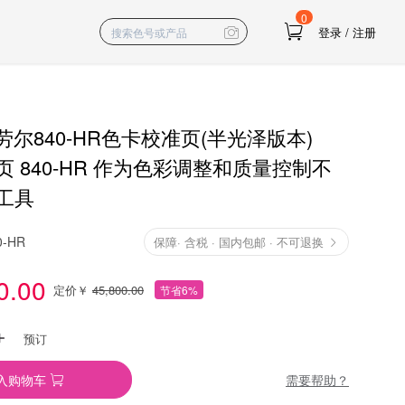
0
登录
/
注册
劳尔840-HR色卡校准页(半光泽版本)
 840-HR 作为色彩调整和质量控制不
工具
0-HR
保障
·
含税 · 国内包邮 · 不可退换
0.00
定价￥
45,800.00
节省6%
预订
需要帮助？
入购物车