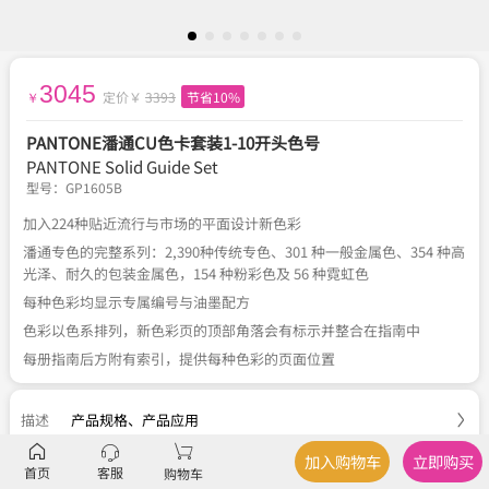
3045
定价￥
3393
节省10%
￥
PANTONE潘通CU色卡套装1-10开头色号
PANTONE Solid Guide Set
型号：
GP1605B
加入224种贴近流行与市场的平面设计新色彩
潘通专色的完整系列：2,390种传统专色、301 种一般金属色、354 种高
光泽、耐久的包装金属色，154 种粉彩色及 56 种霓虹色
每种色彩均显示专属编号与油墨配方
色彩以色系排列，新色彩页的顶部角落会有标示并整合在指南中
每册指南后方附有索引，提供每种色彩的页面位置
描述
产品规格
、
产品应用
加入购物车
立即购买
参数
品牌、型号、类型
首页
客服
购物车