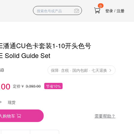
0
登录
/
注册
NE潘通CU色卡套装1-10开头色号
Solid Guide Set
5B
保障
·
含税 · 国内包邮 · 七天退换
.00
定价￥
3,393.00
节省10%
现货
需要帮助？
入购物车