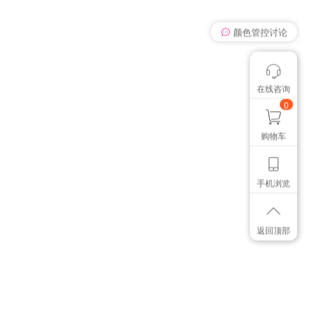
我有个想法
在线咨询
颜色管控讨论
想找个色卡
0
购物车
手机浏览
返回顶部