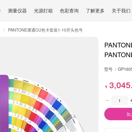
卡
测量仪器
光源灯箱
色彩查询
了解更多
关于我们
用
PANTONE潘通CU色卡套装1-10开头色号
PANTO
PANTONE 
型号 ：
GP160
3,045
￥
加