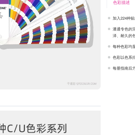
色彩描述
加入224种
潘通专色的完
泽、耐久的包
每种色彩均
色彩以色系
每册指南后