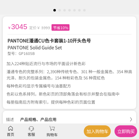
3045
定价￥
3393
节省10%
￥
PANTONE潘通CU色卡套装1-10开头色号
PANTONE Solid Guide Set
型号：
GP1605B
加入224种贴近流行与市场的平面设计新色彩
潘通专色的完整系列：2,390种传统专色、301 种一般金属色、354 种高
光泽、耐久的包装金属色，154 种粉彩色及 56 种霓虹色
每种色彩均显示专属编号与油墨配方
色彩以色系排列，新色彩页的顶部角落会有标示并整合在指南中
每册指南后方附有索引，提供每种色彩的页面位置
描述
产品规格
、
产品应用
加入购物车
立即购买
参数
品牌、型号、类型
首页
客服
购物车