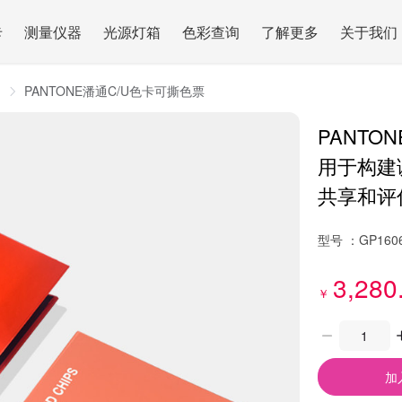
卡
测量仪器
光源灯箱
色彩查询
了解更多
关于我们
用
PANTONE潘通C/U色卡可撕色票
PANTO
用于构建
共享和评
型号 ：
GP160
3,280
￥
加