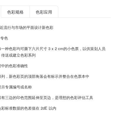
色彩规格
色彩应用
贴近流行与市场的平面设计新色彩
种专色
一种色彩均可撕下六片尺寸 3 x 2 cm的小色票，以供策划人员
、传送或建立色彩系列
程中的色彩准确性
排列，新色彩页的顶部角落会有标示并整合在色票本中
显示专属编号或名称
票有三边的印色范围延伸至页边，是理想的色彩评估工具
彩标准数据的色差值在 2dE 以内