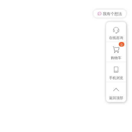
我有个想法
在线咨询
颜色管控讨论
想找个色卡
0
购物车
手机浏览
返回顶部