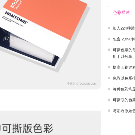
色彩描述
加入224种
包含 2,390
可撕色票的每
用于以分享
提高印刷过
色彩以色系
每种色彩均
可撕取的色
与彩通原始色