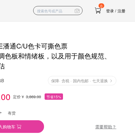
0
登录
/
注册
NE潘通C/U色卡可撕色票
调色板和情绪板，以及用于颜色规范、
估
6B
保障
·
含税 · 国内包邮 · 七天退换
.00
定价￥
3,869.00
节省15%
有货
需要帮助？
入购物车