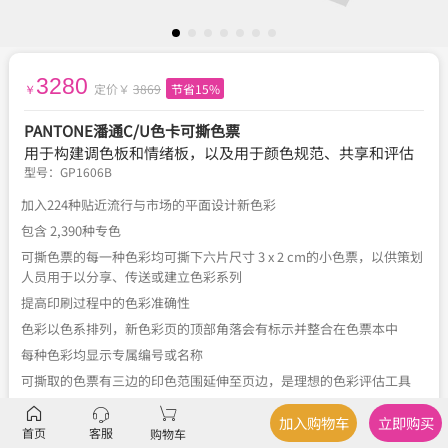
3280
定价￥
3869
节省15%
￥
PANTONE潘通C/U色卡可撕色票
用于构建调色板和情绪板，以及用于颜色规范、共享和评估
型号：
GP1606B
加入224种贴近流行与市场的平面设计新色彩
包含 2,390种专色
可撕色票的每一种色彩均可撕下六片尺寸 3 x 2 cm的小色票，以供策划
人员用于以分享、传送或建立色彩系列
提高印刷过程中的色彩准确性
色彩以色系排列，新色彩页的顶部角落会有标示并整合在色票本中
每种色彩均显示专属编号或名称
可撕取的色票有三边的印色范围延伸至页边，是理想的色彩评估工具
与彩通原始色彩标准数据的色差值在 2dE 以内
加入购物车
立即购买
首页
客服
购物车