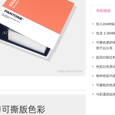
色彩描述
加入224种
包含 2,390
可撕色票的每
用于以分享
提高印刷过
色彩以色系
每种色彩均
可撕取的色
与彩通原始色