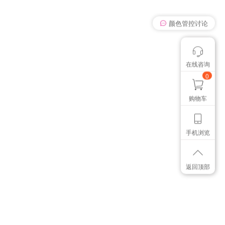
我有个想法
在线咨询
颜色管控讨论
想找个色卡
0
购物车
手机浏览
返回顶部