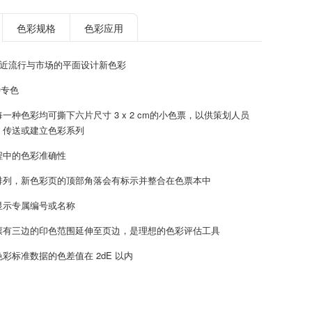
色彩规格
色彩应用
贴近流行与市场的平面设计新色彩
种专色
一种色彩均可撕下六片尺寸 3 x 2 cm的小色票，以供策划人员
、传送或建立色彩系列
程中的色彩准确性
排列，新色彩页的顶部角落会有标示并整合在色票本中
显示专属编号或名称
票有三边的印色范围延伸至页边，是理想的色彩评估工具
彩标准数据的色差值在 2dE 以内