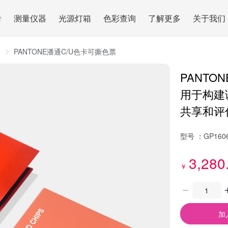
卡
测量仪器
光源灯箱
色彩查询
了解更多
关于我们
用
PANTONE潘通C/U色卡可撕色票
PANTO
用于构建
共享和评
型号 ：
GP160
3,280
￥
加