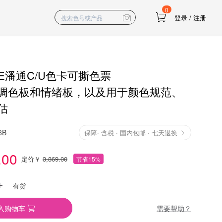
0
登录
/
注册
NE潘通C/U色卡可撕色票
调色板和情绪板，以及用于颜色规范、
估
6B
保障
·
含税 · 国内包邮 · 七天退换
.00
定价￥
3,869.00
节省15%
有货
需要帮助？
入购物车