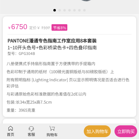
6750
定价￥
7337
节省8%
￥
PANTONE潘通专色指南工作室应用8本套装
1~10开头色号+色彩桥梁色卡+四色叠印指南
型号：
GPG304B
八册便携式手持扇形指南置于方便携带的手提箱内
色彩印制于通用的纸材（100磅光面铜版纸与80磅胶版纸）上
附有照明指标 [Lighting Indicator] 页以显示照明情况是否适合进行色
彩评估
与彩通原始色彩标准数据的色差值在2dE以内
包装:长34x宽25x高7.5cm
重量：3965克重
描述
色彩描述
、
产品应用
加入购物车
立即购买
首页
客服
购物车