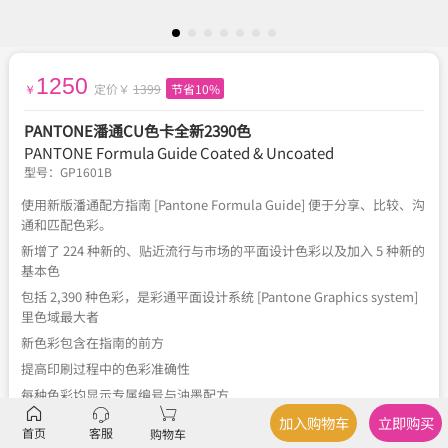
1250
定价￥
1399
节省10%
￥
PANTONE潘通CU色卡全新2390色
PANTONE Formula Guide Coated & Uncoated
型号：
GP1601B
使用新版潘通配方指南 [Pantone Formula Guide] 便于分享、比较、沟
通和匹配色彩。
新增了 224 种新的、贴近流行与市场的平面设计色彩以及加入 5 种新的
基本色
包括 2,390 种色彩，是彩通平面设计系统 [Pantone Graphics system]
里色域最大者
新色彩包含在指南的前方
提高印刷过程中的色彩准确性
每种色彩均显示专属编号与油墨配方
指南后方附有索引，提供每种色彩的页面位置
加入购物车
立即购买
首页
客服
购物车
与彩通主要标准参考数据的色差值在<2.0△E00以内