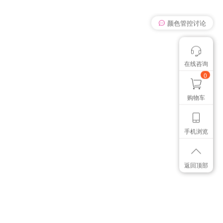
我有个想法
在线咨询
颜色管控讨论
想找个色卡
0
购物车
手机浏览
返回顶部