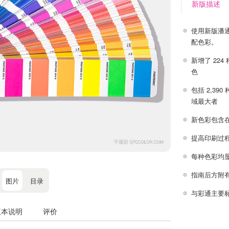
新版描述
使用新版潘通配
配色彩。
新增了 22
色
包括 2,390
域最大者
新色彩包含
提高印刷过
每种色彩均
指南后方附
图片
目录
与彩通主要标
版本说明
评价