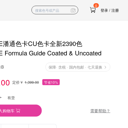
0
登录
/
注册
NE潘通色卡CU色卡全新2390色
Formula Guide Coated & Uncoated
1B
保障
·
含税 · 国内包邮 · 七天退换
.00
定价￥
1,399.00
节省10%
有货
需要帮助？
入购物车