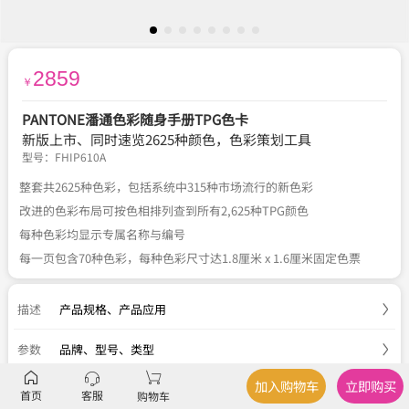
2859
￥
PANTONE潘通色彩随身手册TPG色卡
新版上市、同时速览2625种颜色，色彩策划工具
型号：
FHIP610A
整套共2625种色彩，包括系统中315种市场流行的新色彩
改进的色彩布局可按色相排列查到所有2,625种TPG颜色
每种色彩均显示专属名称与编号
每一页包含70种色彩，每种色彩尺寸达1.8厘米 x 1.6厘米固定色票
描述
产品规格
、
产品应用
参数
品牌、型号、类型
加入购物车
立即购买
服务
官方正品
、
关于税费
、
国内包邮
、
七天退换
首页
客服
购物车