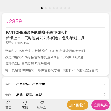
2859
￥
PANTONE潘通色彩随身手册TPG色卡
新版上市、同时速览2625种颜色，色彩策划工具
型号：
FHIP610A
整套共2625种色彩，包括系统中315种市场流行的新色彩
改进的色彩布局可按色相排列查到所有2,625种TPG颜色
每种色彩均显示专属名称与编号
每一页包含70种色彩，每种色彩尺寸达1.8厘米 x 1.6厘米固定色票
描述
产品规格
、
产品应用
参数
品牌、型号、类型
加入购物车
立即购买
服务
官方正品
、
关于税费
、
国内包邮
、
七天退换
首页
客服
购物车