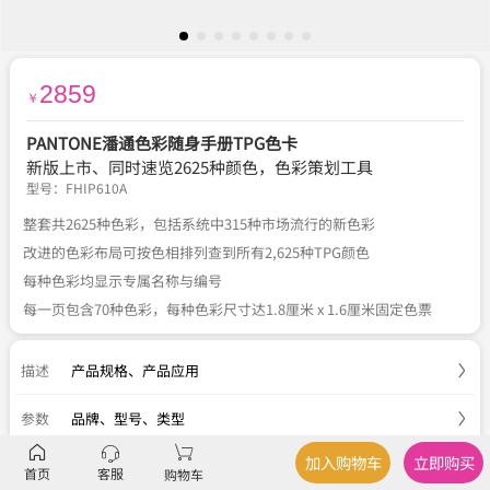
2859
￥
PANTONE潘通色彩随身手册TPG色卡
新版上市、同时速览2625种颜色，色彩策划工具
型号：
FHIP610A
整套共2625种色彩，包括系统中315种市场流行的新色彩
改进的色彩布局可按色相排列查到所有2,625种TPG颜色
每种色彩均显示专属名称与编号
每一页包含70种色彩，每种色彩尺寸达1.8厘米 x 1.6厘米固定色票
描述
产品规格
、
产品应用
参数
品牌、型号、类型
加入购物车
立即购买
服务
官方正品
、
关于税费
、
国内包邮
、
七天退换
首页
客服
购物车